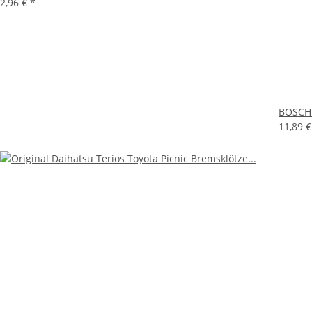
2,96 €
*
BOSCH 
11,89 