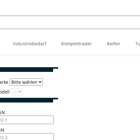
Industriebedarf
Kompletträder
Reifen
Tu
arke
odell
SN
SN